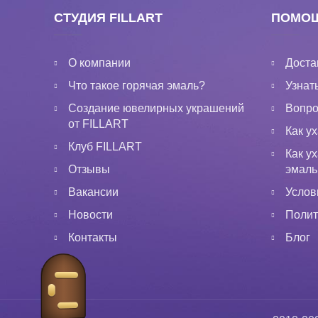
СТУДИЯ FILLART
ПОМО
О компании
Доста
Что такое горячая эмаль?
Узнат
Создание ювелирных украшений
Вопрос
от FILLART
Как у
Клуб FILLART
Как у
Отзывы
эмал
Вакансии
Услов
Новости
Полит
Контакты
Блог