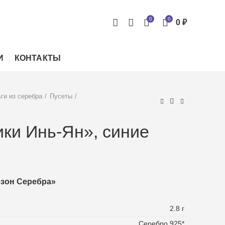
0
0
0
₽
И
КОНТАКТЫ
ги из серебра
Пусеты
ики Инь-Ян», синие
езон Серебра»
2.8 г
Серебро 925*