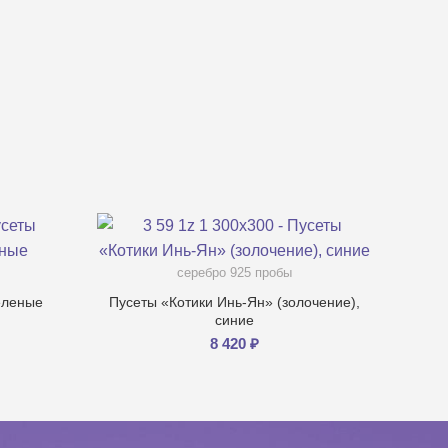
серебро 925 пробы
еленые
Пусеты «Котики Инь-Ян» (золочение),
синие
8 420
₽