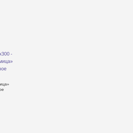
мица»
ое