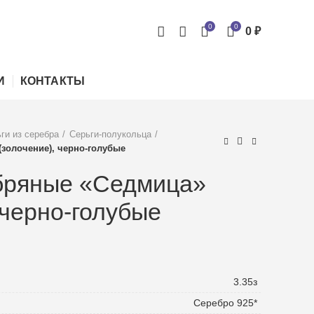
0
0
0
₽
И
КОНТАКТЫ
ги из серебра
Серьги-полукольца
золочение), черно-голубые
бряные «Седмица»
 черно-голубые
3.35з
Серебро 925*