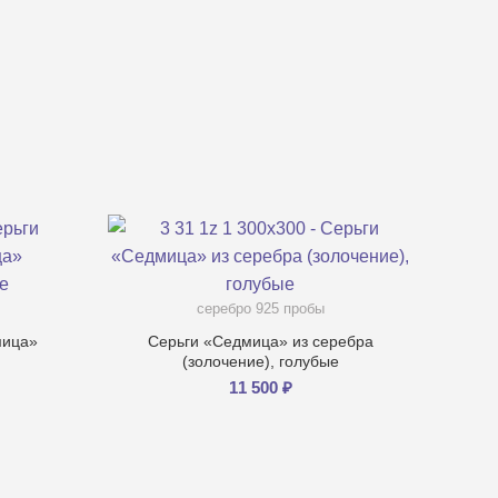
серебро 925 пробы
мица»
Серьги «Седмица» из серебра
(золочение), голубые
11 500
₽