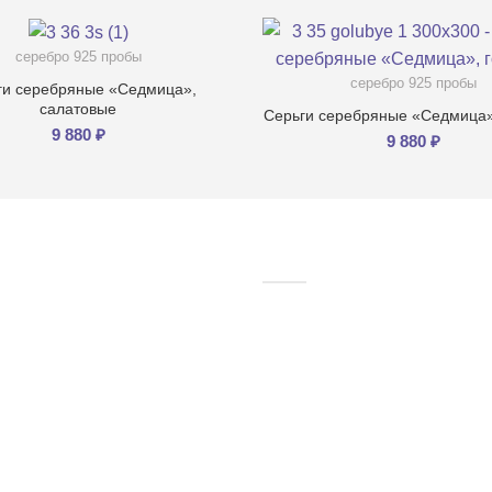
серебро 925 пробы
серебро 925 пробы
ги серебряные «Седмица»,
салатовые
Серьги серебряные «Седмица»
9 880
₽
9 880
₽
ЩЬ
ПАРТНЕРАМ/ПОКУПАТ
вка и Оплата
Вход/Регистрация
ь размер кольца
Сотрудничать
 / ответ
Подарочный сертификат
хаживать за серебром?
Сплит
хаживать за изделием с
ью?