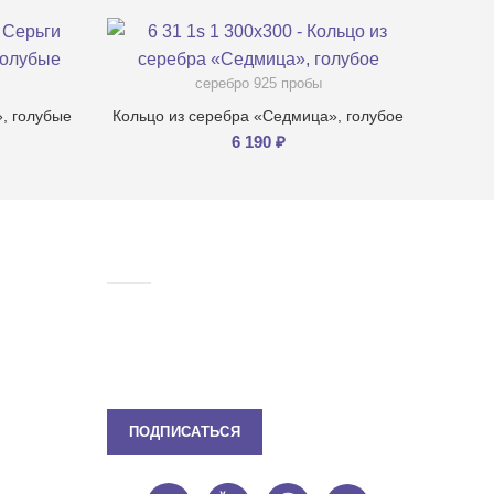
серебро 925 пробы
, голубые
Кольцо из серебра «Седмица», голубое
6 190
₽
ЕЛЯМ
ПОДПИСКА
Подпишитесь, чтобы всегда быть в
курсе наших новостей.
 FILLART
ПОДПИСАТЬСЯ